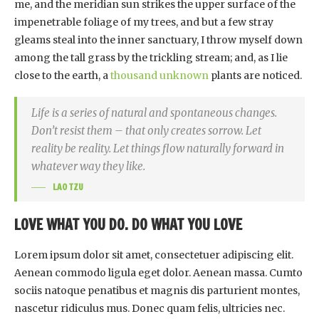
me, and the meridian sun strikes the upper surface of the
impenetrable foliage of my trees, and but a few stray
gleams steal into the inner sanctuary, I throw myself down
among the tall grass by the trickling stream; and, as I lie
close to the earth, a
thousand unknown
plants are noticed.
Life is a series of natural and spontaneous changes.
Don’t resist them – that only creates sorrow. Let
reality be reality. Let things flow naturally forward in
whatever way they like.
LAO TZU
LOVE WHAT YOU DO. DO WHAT YOU LOVE
Lorem ipsum dolor sit amet, consectetuer adipiscing elit.
Aenean commodo ligula eget dolor. Aenean massa. Cumto
sociis natoque penatibus et magnis dis parturient montes,
nascetur ridiculus mus. Donec quam felis, ultricies nec.