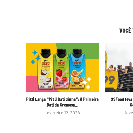
VOCÊ 
Pitú Lança “Pitú Batidinha”: A Primeira
99Food leva 
Batida Cremosa...
C
fevereiro 12, 2026
feve