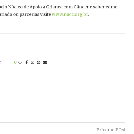
pelo Núcleo de Apoio à Criança com Câncer e saber como
ariado ou parcerias visite
www.nacc.org.br
.
:
0
Próximo POst