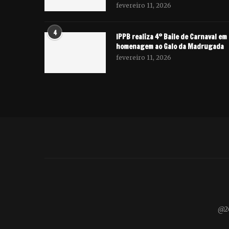
fevereiro 11, 2026
4
IPPB realiza 4º Baile de Carnaval em
homenagem ao Galo da Madrugada
fevereiro 11, 2026
@20