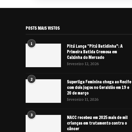
POSTS MAIS VISTOS
1
Pitú Lança “Pitú Batidinha”: A
Primeira Batida Cremosa em
Caixinha do Mercado
fevereiro 12, 2026
2
Superliga Feminina chega ao Recife
com dois jogos no Geraldão em 19 e
20 de março
fevereiro 11, 2026
3
NACC recebeu em 2025 mais de mil
crianças em tratamento contra o
câncer