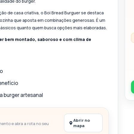
alidade do burger.
ção de casa criativa, o Boi Bread Burguer se destaca
 cozinha que aposta em combinações generosas. É um
lássicos quanto quem busca opções mais elaboradas.
uer bem montado, saboroso e com clima de
do
nefício
za burger artesanal
Abrir no
mento e abra a rota no seu
mapa