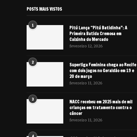
POSTS MAIS VISTOS
1
Pitú Lança “Pitú Batidinha”: A
Primeira Batida Cremosa em
Caixinha do Mercado
fevereiro 12, 2026
2
Superliga Feminina chega ao Recife
com dois jogos no Geraldão em 19 e
20 de março
fevereiro 11, 2026
3
NACC recebeu em 2025 mais de mil
crianças em tratamento contra o
câncer
fevereiro 11, 2026
4